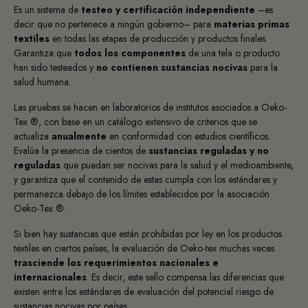
Es un sistema de
testeo y certificación independiente
–es
decir que no pertenece a ningún gobierno– para
materias primas
textiles
en todas las etapas de producción y productos finales.
Garantiza que
todos los componentes
de una tela o producto
han sido testeados y
no contienen sustancias nocivas
para la
salud humana.
Las pruebas se hacen en laboratorios de institutos asociados a Oeko-
Tex
®
, con base en un catálogo extensivo de criterios que
se
actualiza
anualmente
en conformidad con estudios científicos.
Evalúa la presencia de
cientos de
sustancias reguladas y no
reguladas
que puedan ser nocivas para la salud y el medioambiente,
y garantiza que el contenido de estas cumpla con los estándares y
permanezca debajo de los límites establecidos por la asociación
Oeko-Tex
®
.
Si bien hay sustancias que están prohibidas por ley en los productos
textiles en ciertos países, la evaluación de Oeko-tex muchas veces
trasciende los requerimientos nacionales e
internacionales
. Es decir, este sello compensa las diferencias que
existen entre los estándares de evaluación del potencial riesgo de
sustancias nocivas por países.