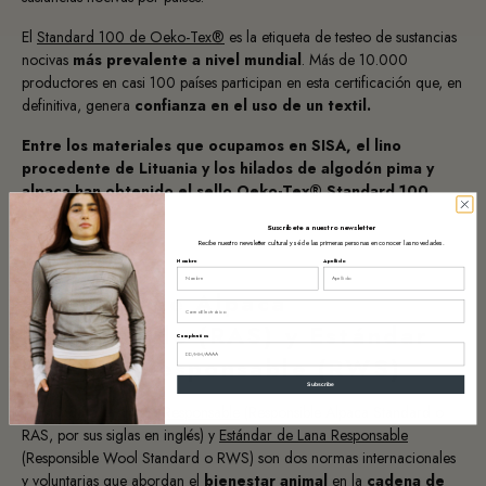
El
Standard 100 de Oeko-Tex®
es
la etiqueta de testeo de sustancias
nocivas
más prevalente a nivel mundial
. Más de 10.000
productores en casi 100 países participan en esta certificación que, en
definitiva, genera
confianza en el uso de un textil.
Entre los materiales que ocupamos en SISA, el lino
procedente de Lituania y los hilados de algodón pima y
alpaca han obtenido el sello Oeko-Tex® Standard 100.
Suscríbete a nuestro newsletter
Recibe nuestro newsletter cultural y sé de las primeras personas en conocer las novedades.
Nombre
Apellido
Estándar de Alpaca
Email
Responsable (RAS) y Estándar
Cumpleaños
de Lana Responsable (RWS)
Subscribe
El
Estándar de Alpaca Responsable
(Responsible Alpaca Standard o
RAS, por sus siglas en inglés) y
Estándar de Lana Responsable
(Responsible Wool Standard o RWS) son dos normas internacionales
y voluntarias que abordan el
bienestar animal
en la
cadena de