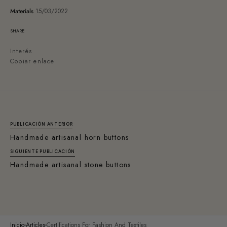
Materials
15/03/2022
SHARE
Interés
Copiar enlace
PUBLICACIÓN ANTERIOR
Handmade artisanal horn buttons
SIGUIENTE PUBLICACIÓN
Handmade artisanal stone buttons
Inicio
Articles
Certifications For Fashion And Textiles