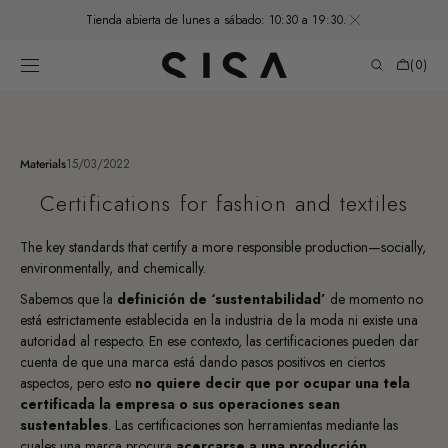
SALTAR AL
Tienda abierta de lunes a sábado: 10:30 a 19:30.
CONTENIDO
Carrito
de
(0)
compras
0
elementos
Materials
15/03/2022
Certifications for fashion and textiles
The key standards that certify a more responsible production—socially,
environmentally, and chemically.
Sabemos que la
definición de ‘sustentabilidad’
de momento no
está estrictamente establecida en la industria de la moda ni existe una
autoridad al respecto. En ese contexto, las
certificaciones
pueden dar
cuenta de que una marca está dando pasos positivos en ciertos
aspectos, pero esto
no quiere decir que por ocupar una tela
certificada la empresa o sus operaciones sean
sustentables
. Las certificaciones son
herramientas
mediante las
cuales una marca procura
acercarse a una producción