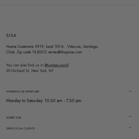
SISA
Nueva Costanera 3919, local 101-A. Vitacura, Santiago,
Chile. Zip code 7630312 ventas@shopsisa.com.
You can also find us in
@tumbao.world
20 Orchard St, New York, NY
HORARIOS DE APERTURA
Monday to Saturday: 10:30 am - 7:30 pm
SOBRE SISA
SERVICIO AL CLIENTE