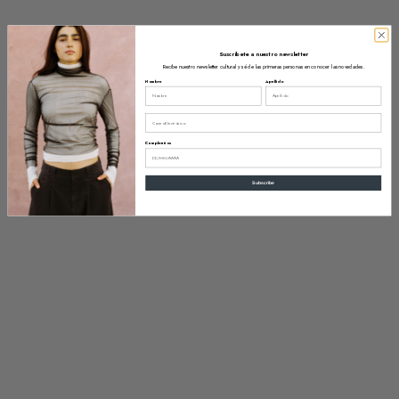
Suscríbete a nuestro newsletter
Recibe nuestro newsletter cultural y sé de las primeras personas en conocer las novedades.
Nombre
Apellido
Email
Cumpleaños
Subscribe