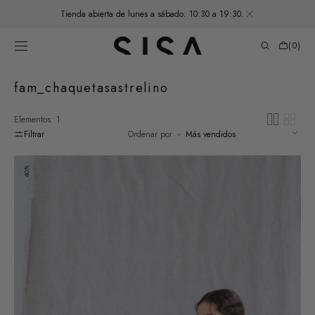
SALTAR AL
Tienda abierta de lunes a sábado: 10:30 a 19:30.
CONTENIDO
Carrito
de
(0)
compras
0
elementos
Recopilación:
fam_chaquetasastrelino
Elementos: 1
Filtrar
Ordenar por
Chaqueta
40%
Sastre
Lino
-
Arándano