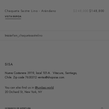
Pre
Chaqueta Sastre Lino - Arándano
Precio
$248,000
$148,800
de
regular
VISTA RÁPIDA
ven
Inicio
Fam_chaquetasastrelino
SISA
Nueva Costanera 3919, local 101-A. Vitacura, Santiago,
Chile. Zip code 7630312 ventas@shopsisa.com.
You can also find us in
@tumbao.world
20 Orchard St, New York, NY
HORARIOS DE APERTURA