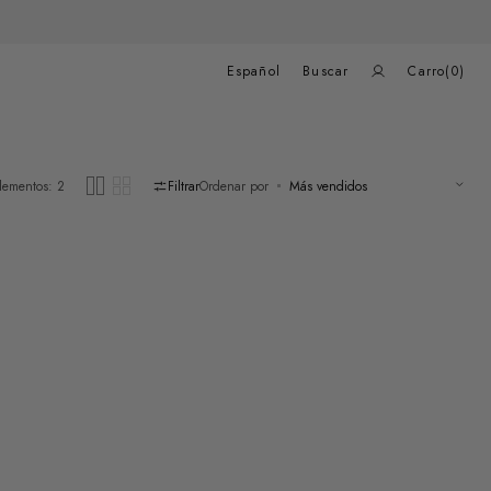
Carrito
de
Español
Buscar
Carro
(0)
compras
0
elementos
lementos: 2
Filtrar
Ordenar por