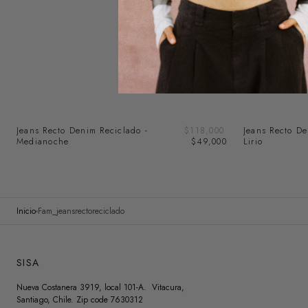
SOLD OUT
Precio
Jeans Recto Denim Reciclado -
Precio
$118,000
Jeans Recto De
de
Medianoche
regular
$49,000
Lirio
venta
Inicio
Fam_jeansrectoreciclado
SISA
Nueva Costanera 3919, local 101-A. Vitacura,
Santiago, Chile. Zip code 7630312