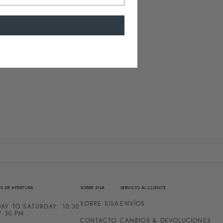
S DE APERTURA
SOBRE SISA
SERVICIO AL CLIENTE
SOBRE SISA
ENVÍOS
AY TO SATURDAY: 10:30
7:30 PM
CONTACTO
CAMBIOS & DEVOLUCIONES