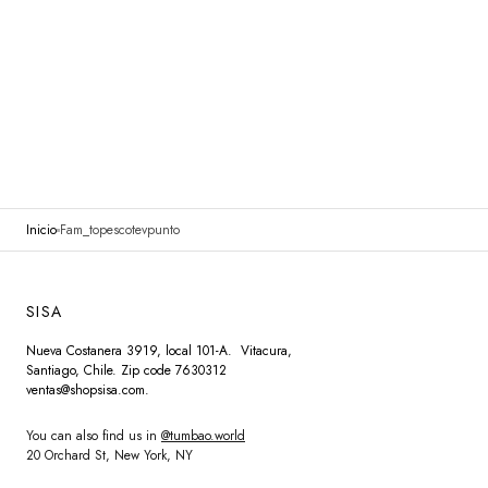
Inicio
Fam_topescotevpunto
SISA
Nueva Costanera 3919, local 101-A. Vitacura,
Santiago, Chile. Zip code 7630312
ventas@shopsisa.com.
You can also find us in
@tumbao.world
20 Orchard St, New York, NY