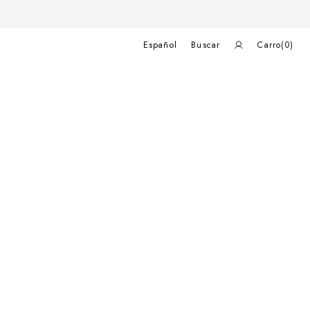
Carrito
de
Español
Buscar
Carro
(0)
compras
0
elementos