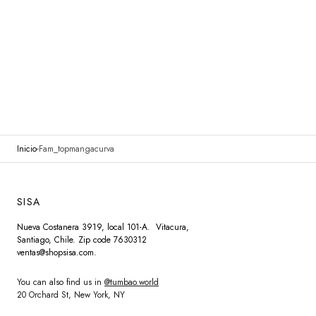
Inicio
Fam_topmangacurva
SISA
Nueva Costanera 3919, local 101-A. Vitacura,
Santiago, Chile. Zip code 7630312
ventas@shopsisa.com.
You can also find us in
@tumbao.world
20 Orchard St, New York, NY