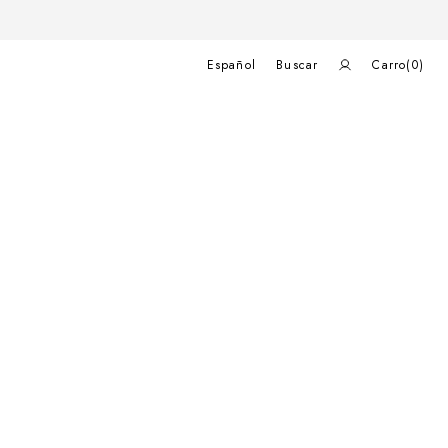
Carrito
de
Español
Buscar
Carro
(0)
compras
0
elementos