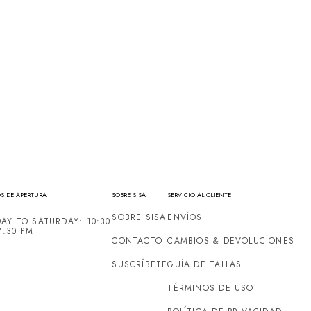
S DE APERTURA
SOBRE SISA
SERVICIO AL CLIENTE
SOBRE SISA
ENVÍOS
AY TO SATURDAY: 10:30
7:30 PM
CONTACTO
CAMBIOS & DEVOLUCIONES
SUSCRÍBETE
GUÍA DE TALLAS
TÉRMINOS DE USO