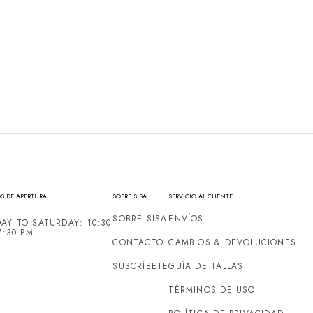
S DE APERTURA
SOBRE SISA
SERVICIO AL CLIENTE
SOBRE SISA
ENVÍOS
AY TO SATURDAY: 10:30
7:30 PM
CONTACTO
CAMBIOS & DEVOLUCIONES
SUSCRÍBETE
GUÍA DE TALLAS
TÉRMINOS DE USO