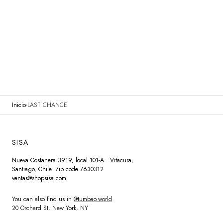
Inicio
LAST CHANCE
SISA
Nueva Costanera 3919, local 101-A. Vitacura,
Santiago, Chile. Zip code 7630312
ventas@shopsisa.com.
You can also find us in
@tumbao.world
20 Orchard St, New York, NY