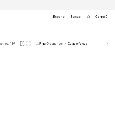
Carrito
de
Español
Buscar
Carro
(0)
compras
0
elementos
mentos: 119
Filtrar
Ordenar por