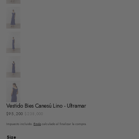
Vestido Bies Canesú Lino - Ultramar
$95,200
$238,000
Precio
Precio
de
regular
Impuesto incluido.
Envío
calculado al finalizar la compra.
venta
Size