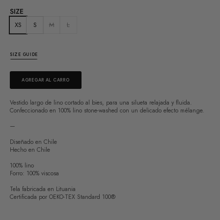
SIZE
XS
S
M
L
SIZE GUIDE
AGREGAR AL CARRO
Vestido largo de lino cortado al bies, para una silueta relajada y fluida.
Confeccionado en 100% lino stone-washed con un delicado efecto mélange.
—
Diseñado en Chile
Hecho en Chile
100% lino
Forro: 100% viscosa
Tela fabricada en Lituania
Certificada por OEKO-TEX Standard 100®