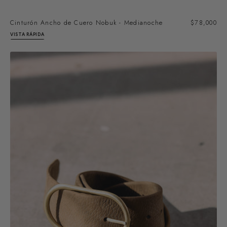
Cinturón Ancho de Cuero Nobuk - Medianoche
Precio
$78,000
regular
VISTA RÁPIDA
Cinturón
Ancho
de
Cuero
Nobuk
-
Trufa