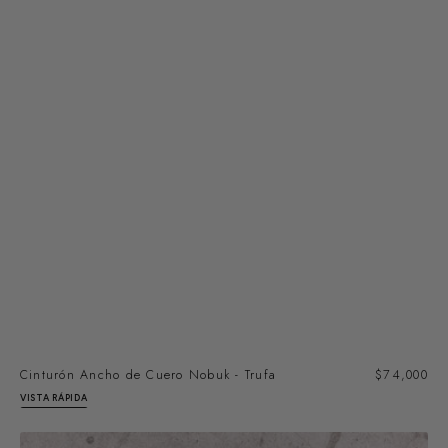
Cinturón Ancho de Cuero Nobuk - Trufa
Precio
$74,000
regular
VISTA RÁPIDA
Cinturón