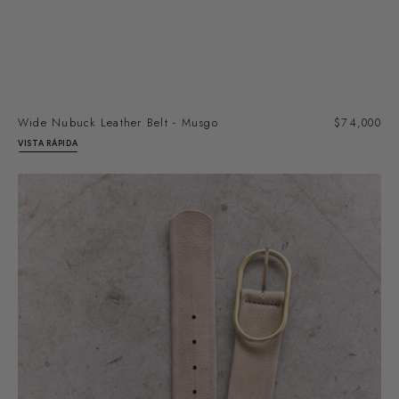
SOLD OUT
Wide Nubuck Leather Belt - Musgo
Precio
$74,000
regular
VISTA RÁPIDA
Cinturón
Ancho
de
Cuero
Nobuk
-
Beige