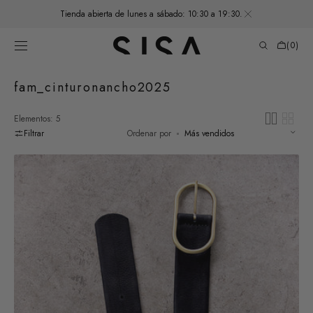
SALTAR AL
Tienda abierta de lunes a sábado: 10:30 a 19:30.
CONTENIDO
Carrito
de
(0)
compras
0
elementos
Recopilación:
fam_cinturonancho2025
Elementos: 5
Filtrar
Ordenar por
Cinturón
Ancho
de
Cuero
Nobuk
-
Medianoche