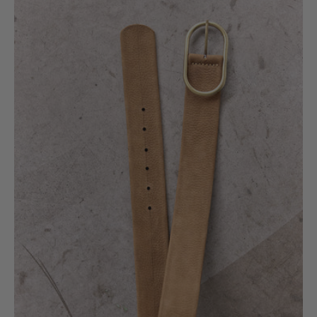
Ancho
de
Cuero
Nobuk
-
Toffee