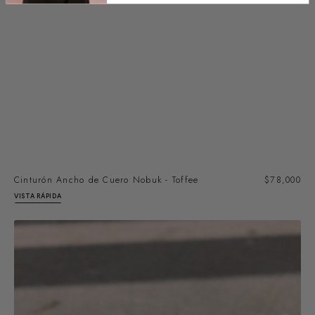
SOLD OUT
Cinturón Ancho de Cuero Nobuk - Toffee
Precio
$78,000
regular
VISTA RÁPIDA
Wide
Nubuck
Leather
Belt
-
Musgo