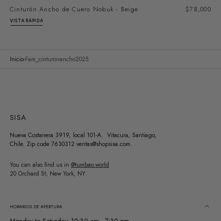
Cinturón Ancho de Cuero Nobuk - Beige
Precio
$78,000
regular
VISTA RÁPIDA
Inicio
Fam_cinturonancho2025
SISA
Nueva Costanera 3919, local 101-A. Vitacura, Santiago,
Chile. Zip code 7630312 ventas@shopsisa.com.
You can also find us in
@tumbao.world
20 Orchard St, New York, NY
HORARIOS DE APERTURA